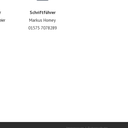
r
Schriftführer
eier
Markus Homey
01575 7078289
Impressum
Datenschutz