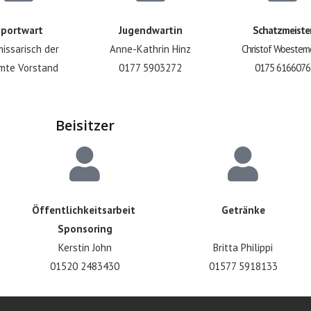
portwart
Jugendwartin
Schatzmeiste
issarisch der
Anne-Kathrin Hinz
Christof Woestem
mte Vorstand
0177 5903272
0175 6166076
Beisitzer
Öffentlichkeitsarbeit
Getränke
Sponsoring
Kerstin John
Britta Philippi
01520 2483430
01577 5918133